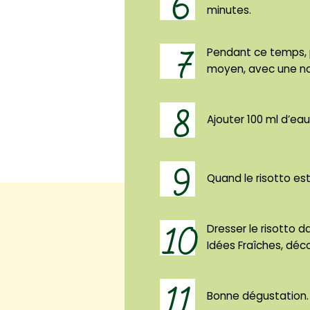
6
minutes.
7
Pendant ce temps, p
moyen, avec une noi
8
Ajouter 100 ml d’eau
9
Quand le risotto est
10
Dresser le risotto d
Idées Fraîches, déco
11
Bonne dégustation.