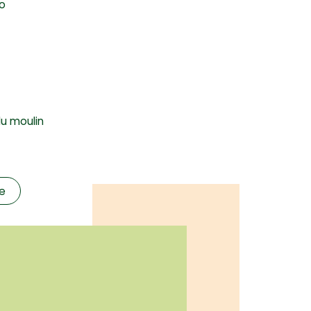
to
du moulin
te