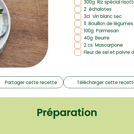
300g
Riz spécial risot
2
échalotes
3cl
Vin blanc sec
1l
Bouillon de légumes
100g
Parmesan
40g
Beurre
2 cs
Mascarpone
Fleur de sel et poivre 
Partager cette recette
Télécharger cette recet
Préparation