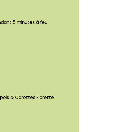
ndant 5 minutes à feu
 pois & Carottes Florette