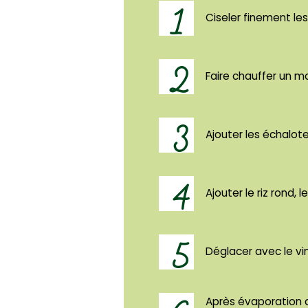
1
Ciseler finement le
2
Faire chauffer un m
3
Ajouter les échalote
4
Ajouter le riz rond,
5
Déglacer avec le vin
Après évaporation d