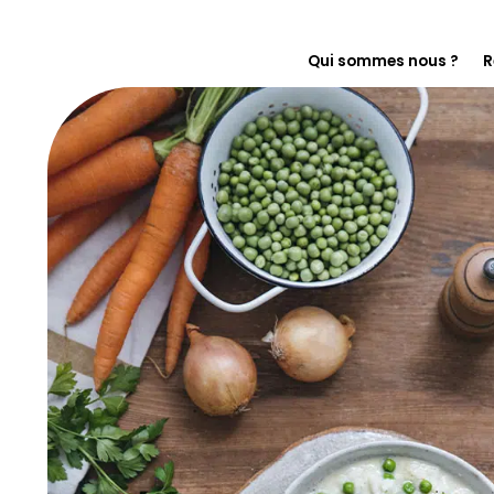
Qui sommes nous ?
R
En immersion chez F
Notre histoire
On s’engage pour le
Florette pour les pr