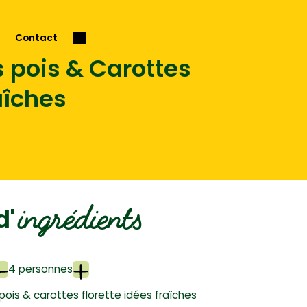
Contact
s pois & Carottes
aîches
ingrédients
d'
4 personnes
ois & carottes florette idées fraîches