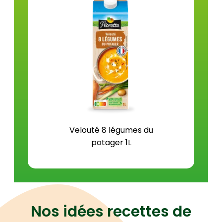
Protéines (g)
0,9
Sel (g)
0,6
Velouté 8 légumes du
potager 1L
Nos idées recettes de