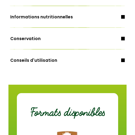
Informations nutritionnelles
céleri, lait
Conservation
Energie (Kcal)
32
Conseils d'utilisation
Energie (Kj)
135
Matières grasses (g)
1,1
dont acides gras saturés (g)
0,8
Glucides (g)
3,7
Formats disponibles
dont sucres (g)
2,3
Fibres (g)
2,0