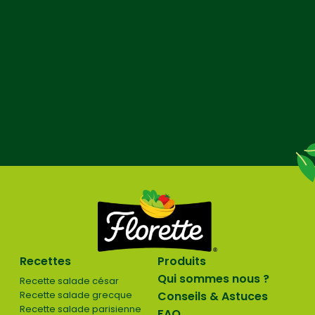
Recettes
Produits
Qui sommes nous ?
Recette salade césar
Recette salade grecque
Conseils & Astuces
Recette salade parisienne
FAQ