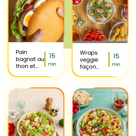
Pain
Wraps
15
15
bagnat au
veggie
min
min
thon et
façon
crudités
tapas