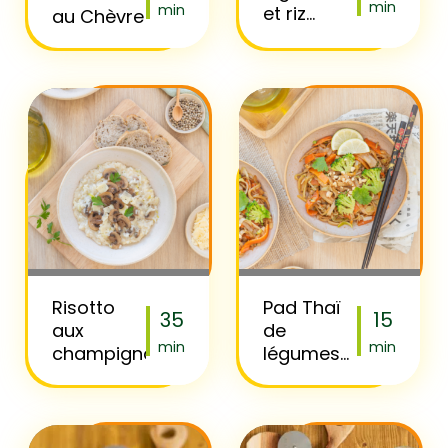
min
min
et riz
au Chèvre
sauté
Risotto
Pad Thaï
35
15
aux
de
min
min
champignons
légumes
frais