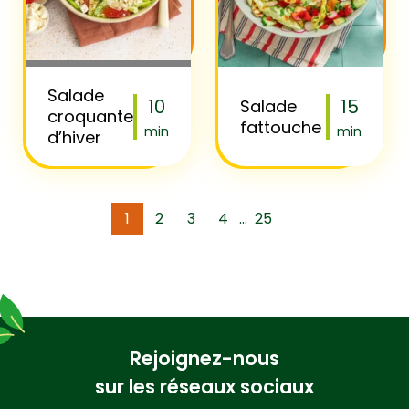
Salade
10
15
Salade
croquante
fattouche
min
min
d’hiver
1
2
3
4
25
...
Rejoignez-nous
sur les réseaux sociaux