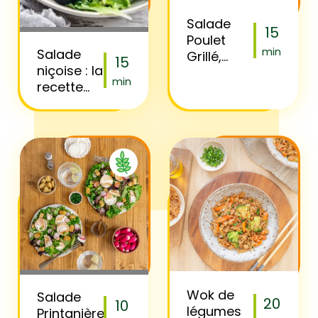
Salade
15
Poulet
min
Salade
Grillé,
15
niçoise : la
Maïs &
min
recette
Épices
authentique
BBQ
Wok de
Salade
20
10
légumes
Printanière