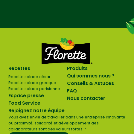
Recettes
Produits
Qui sommes nous ?
Recette salade césar
Recette salade grecque
Conseils & Astuces
Recette salade parisienne
FAQ
Espace presse
Nous contacter
Food Service
Rejoignez notre équipe
Vous avez envie de travailler dans une entreprise innovante
où proximité, solidarité et développement des
collaborateurs sont des valeurs fortes ?