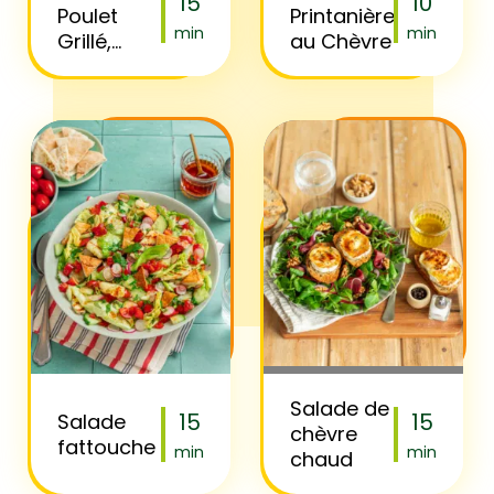
15
10
Poulet
Printanière
min
min
Grillé,
au Chèvre
Maïs &
Épices
BBQ
Salade de
15
15
Salade
chèvre
fattouche
min
min
chaud