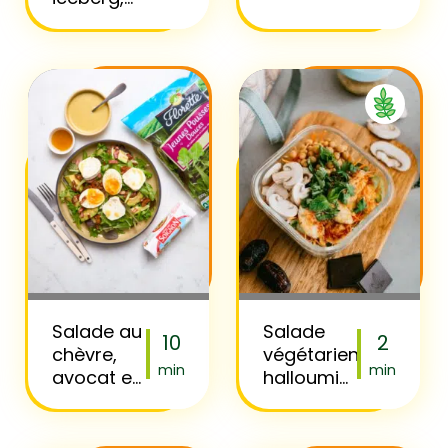
graines
pastèque,
gourmandes
feta et
concombre
Salade au
Salade
10
2
chèvre,
végétarienne
min
min
avocat et
halloumi
oeuf
grillé au
mollet
miel