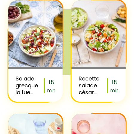
Salade
Recette
15
15
grecque
salade
min
min
laitue
césar
iceberg et
laitue et
pois
tomates
chiches
cerises