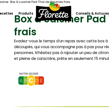
isiner
Box à cuisiner Pad Thaï de légumes frais
ecettes
Produits
Conseils & Astuces
Box à cuisiner Pad
frais
lorette
Les salades
Les crudités, herbes, sauces et
Evadez-vous le temps d’un repas avec cette box à c
toppings
découpés, qui vous accompagne pas à pas pour réal
personnes. N’hésitez pas à rajouter un peu de citr
 climat
L’apéritif
et pleine de caractère, prête en seulement 15 minut
ofessionnels
Les purées et légumes cuisinés
Les légumes à cuire & box à
cuisiner
Les soupes et gazpachos
Les fruits