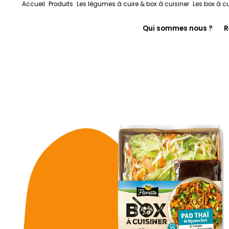
Accueil
Produits
Les légumes à cuire & box à cuisiner
Les box à cu
Qui sommes nous ?
R
En immersion chez F
Notre histoire
On s’engage pour le
Florette pour les pr