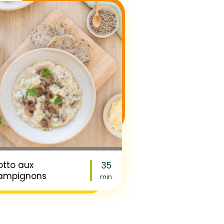
otto aux
35
ampignons
min