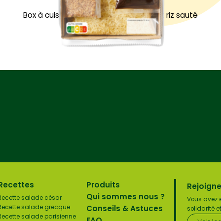
Box à cuisiner Wok de légumes frais et riz sauté
Recettes
Produits
Rejoigne
Qui sommes nous ?
Recette salade césar
Vous avez e
Conseils & Astuces
Recette salade grecque
solidarité 
Recette salade parisienne
FAQ