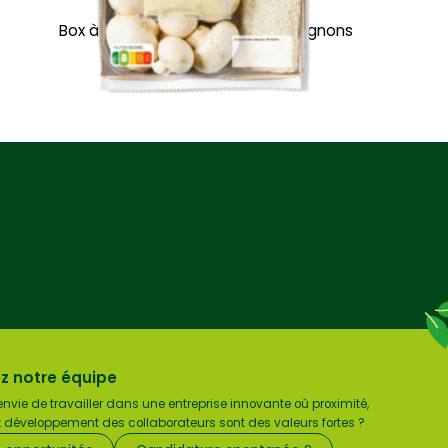
Box à cuisiner Risotto aux champignons
z notre équipe
nvie de travailler dans une entreprise innovante où proximité,
et développement des collaborateurs sont des valeurs fortes ?