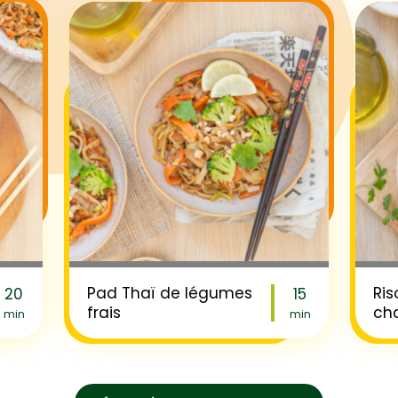
Fibres (g)
2,2
Protéines (g)
3,9
Sel (g)
0,9
Pad Thaï de légumes
Ris
20
15
frais
ch
min
min