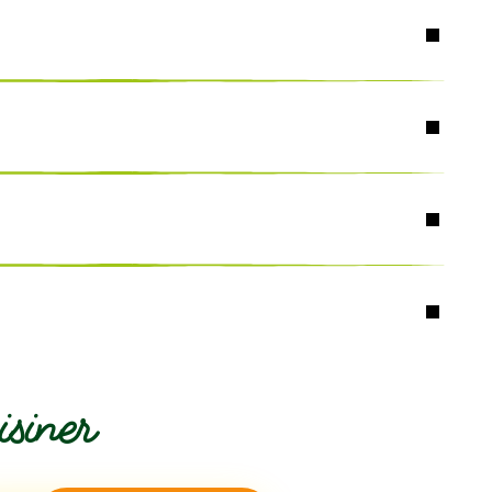
races éventuelles de Fruits à coque, moutarde.
siner