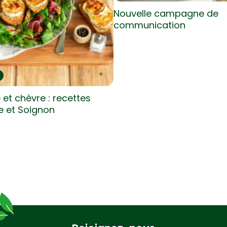
Nouvelle campagne de
communication
 et chèvre : recettes
te et Soignon