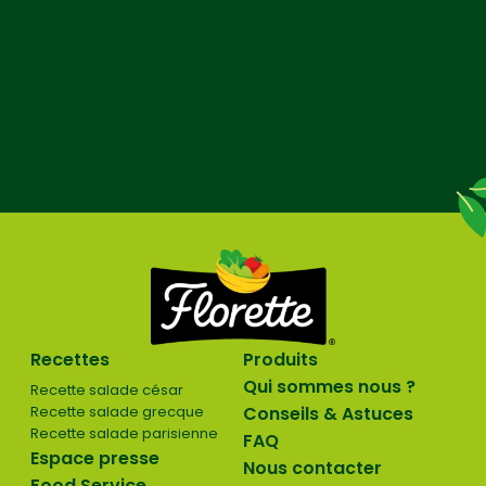
Recettes
Produits
Qui sommes nous ?
Recette salade césar
Recette salade grecque
Conseils & Astuces
Recette salade parisienne
FAQ
Espace presse
Nous contacter
Food Service