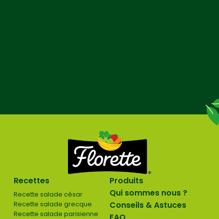
Recettes
Produits
Qui sommes nous ?
Recette salade césar
Recette salade grecque
Conseils & Astuces
Recette salade parisienne
FAQ