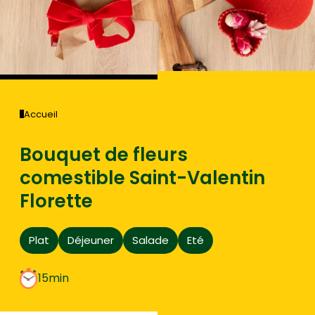
Accueil
Bouquet de fleurs
comestible Saint-Valentin
Florette
Plat
Déjeuner
Salade
Eté
15min