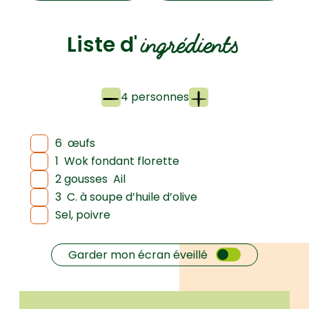
ingrédients
Liste d'
4 personnes
6
œufs
1
Wok fondant florette
2 gousses
Ail
3
C. à soupe d’huile d’olive
Sel, poivre
Garder mon écran éveillé