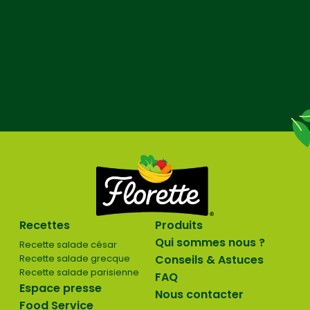
Recettes
Produits
Qui sommes nous ?
Recette salade césar
Recette salade grecque
Conseils & Astuces
Recette salade parisienne
FAQ
Espace presse
Nous contacter
Food Service