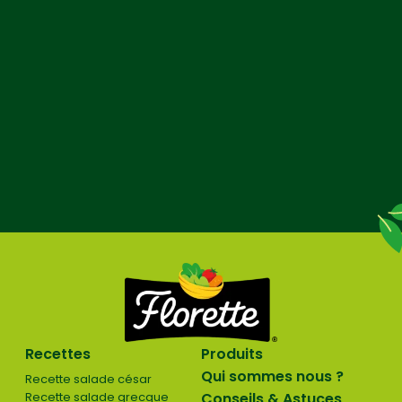
Recettes
Produits
Qui sommes nous ?
Recette salade césar
Recette salade grecque
Conseils & Astuces