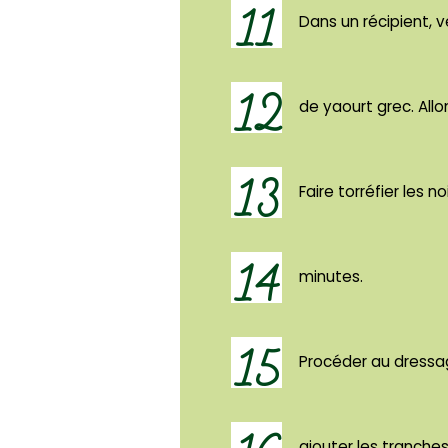
11
Dans un récipient, 
12
de yaourt grec. Allo
13
Faire torréfier les 
14
minutes.
15
Procéder au dressag
ajouter les tranche