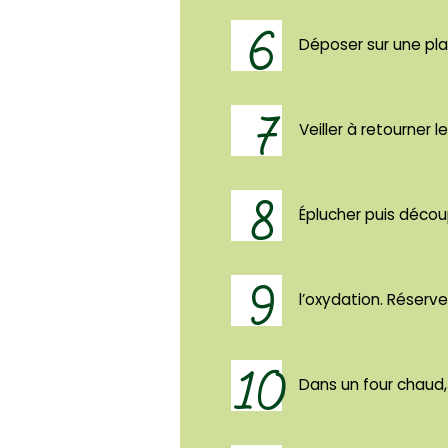
6
Déposer sur une pla
7
Veiller à retourner 
8
Éplucher puis découp
9
l’oxydation. Réserve
10
Dans un four chaud, 