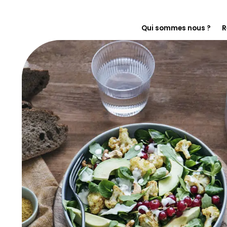
Qui sommes nous ?
R
En immersion chez F
Notre histoire
On s’engage pour le
Florette pour les pr