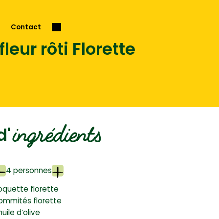
Contact
eur rôti Florette
ingrédients
d'
4 personnes
quette florette
sommités florette
uile d’olive