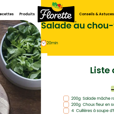
Accueil
Recettes
ecettes
Produits
Conseils & Astuces
Salade au chou-fl
lorette
Les salades
Les crudités, herbes, sauces et
20min
toppings
 climat
L’apéritif
Liste 
ofessionnels
Les purées et légumes cuisinés
Les légumes à cuire & box à
cuisiner
Les soupes et gazpachos
200g
Salade mâche ro
Les fruits
200g
Choux fleur en 
4
Cuillères à soupe d’h