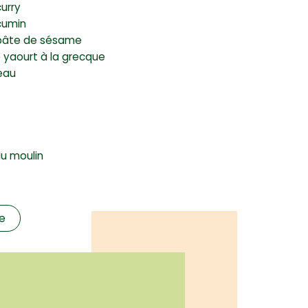
curry
cumin
 pâte de sésame
e yaourt à la grecque
’eau
du moulin
te