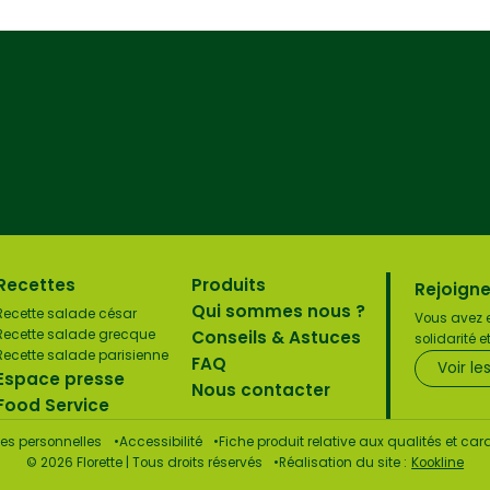
Recettes
Produits
Rejoigne
Qui sommes nous ?
Recette salade césar
Vous avez e
Conseils & Astuces
Recette salade grecque
solidarité 
Recette salade parisienne
FAQ
Voir le
Espace presse
Nous contacter
Food Service
es personnelles
Accessibilité
Fiche produit relative aux qualités et c
© 2026 Florette | Tous droits réservés
Réalisation du site :
Kookline