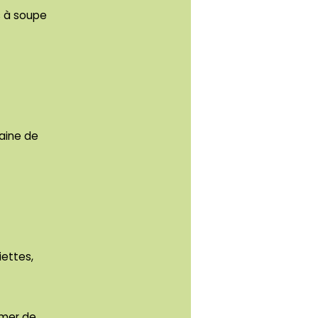
s à soupe
zaine de
ettes,
emer de