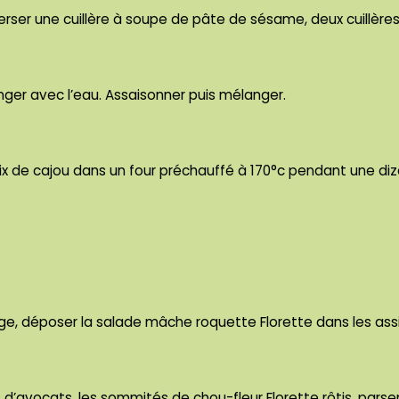
verser une cuillère à soupe de pâte de sésame, deux cuillère
nger avec l’eau. Assaisonner puis mélanger.
noix de cajou dans un four préchauffé à 170°c pendant une di
e, déposer la salade mâche roquette Florette dans les assi
s d’avocats, les sommités de chou-fleur Florette rôtis, pars