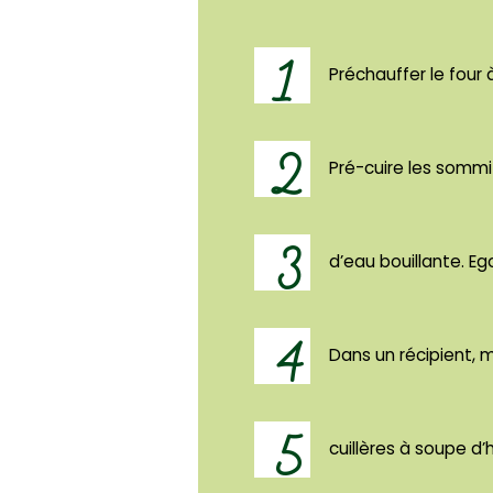
1
Préchauffer le four 
2
Pré-cuire les somm
3
d’eau bouillante. Eg
4
Dans un récipient, m
5
cuillères à soupe d’hu