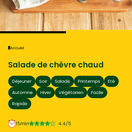
Accueil
Salade de chèvre chaud
Déjeuner
Soir
Salade
Printemps
Eté
Automne
Hiver
Végétarien
Facile
Rapide
15min
4.4/5