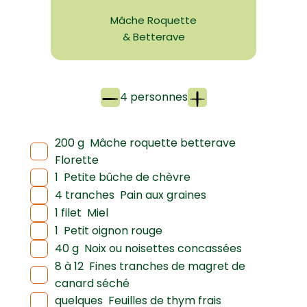
Mâche Roquette
& Betterave
4 personnes
200 g
Mâche roquette betterave
Florette
1
Petite bûche de chèvre
4 tranches
Pain aux graines
1 filet
Miel
1
Petit oignon rouge
40 g
Noix ou noisettes concassées
8 à 12
Fines tranches de magret de
canard séché
quelques
Feuilles de thym frais