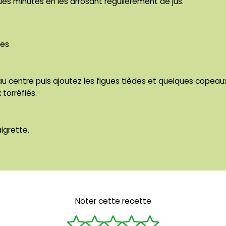
ues minutes en les arrosant régulièrement de jus.
tes
u centre puis ajoutez les figues tièdes et quelques copea
 torréfiés.
igrette.
Noter cette recette