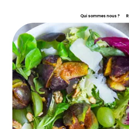
Qui sommes nous ?
R
En immersion chez F
Notre histoire
On s’engage pour le
Florette pour les pr