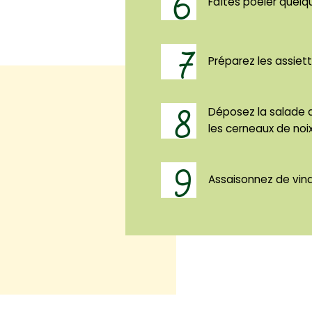
6
Faîtes poêler quelq
7
Préparez les assiet
8
Déposez la salade a
les cerneaux de noix
9
Assaisonnez de vina