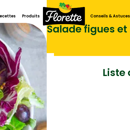
Accueil
Recettes
ecettes
Produits
Conseils & Astuces
Salade figues et
lorette
Les salades
Les crudités, herbes, sauces et
toppings
 climat
L’apéritif
Liste 
ofessionnels
Les purées et légumes cuisinés
Les légumes à cuire & box à
cuisiner
Les soupes et gazpachos
Les fruits