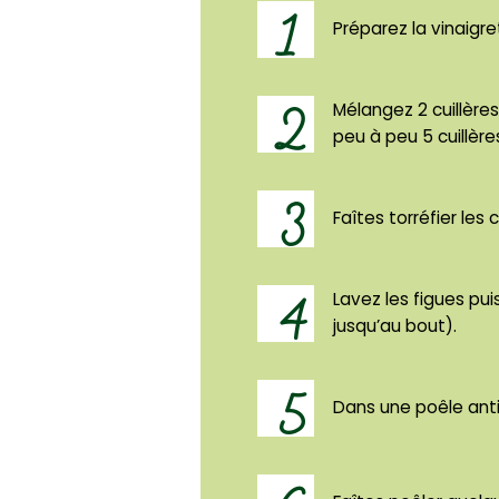
1
Préparez la vinaigre
2
Mélangez 2 cuillères
peu à peu 5 cuillère
3
Faîtes torréfier les
4
Lavez les figues pui
jusqu’au bout).
5
Dans une poêle anti 