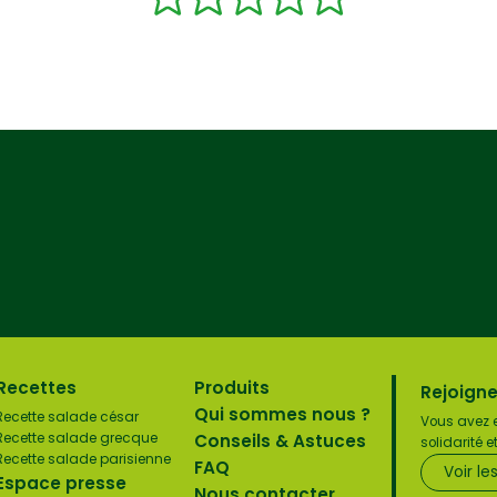
Recettes
Produits
Rejoigne
Qui sommes nous ?
Recette salade césar
Vous avez e
Conseils & Astuces
Recette salade grecque
solidarité 
Recette salade parisienne
FAQ
Voir le
Espace presse
Nous contacter