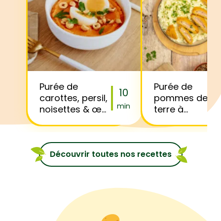
Purée de
Purée de
10
carottes, persil,
pommes de
min
noisettes & œuf
terre à
mollet
l’emmental et
cordon bleu
Découvrir toutes nos recettes