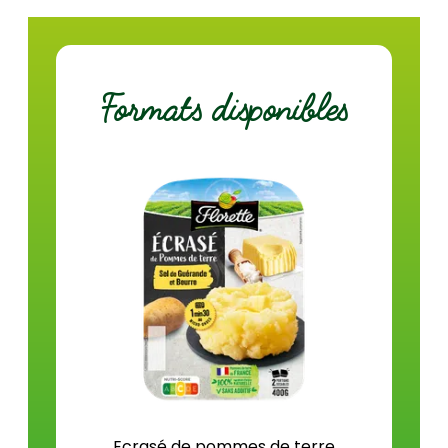
À la casserole
dont acides gras saturés (g)
3,0
Glucides (g)
14,0
Formats disponibles
dont sucres (g)
1,4
Fibres (g)
1,4
Protéines (g)
2,1
Sel (g)
0,6
Ecrasé de pommes de terre