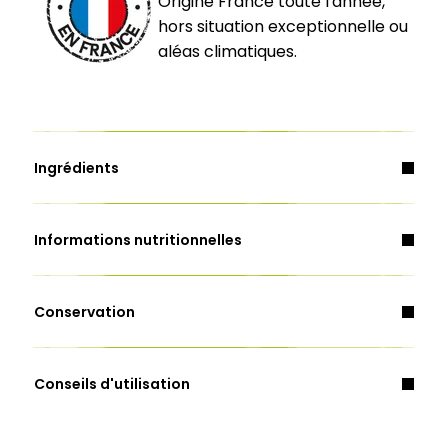
Origine France toute l'année,
hors situation exceptionnelle ou
aléas climatiques.
Ingrédients
Informations nutritionnelles
lait
beurre
céleri
Conservation
Energie (Kcal)
108
Conseils d'utilisation
Energie (Kj)
452
Au micro-ondes
Matières grasses (g)
4,6