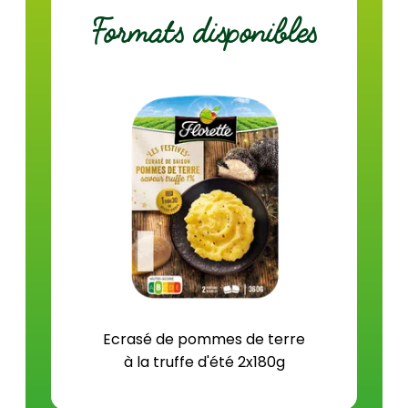
Glucides (g)
13,8
Formats disponibles
dont sucres (g)
1,4
Fibres (g)
1,4
Protéines (g)
2,1
Sel (g)
0,7
Ecrasé de pommes de terre
à la truffe d'été 2x180g