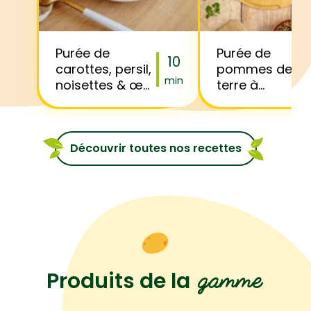
Purée de
Purée de
10
carottes, persil,
pommes de
min
noisettes & œuf
terre à
mollet
l’emmental et
cordon bleu
Découvrir toutes nos recettes
gamme
Produits de la