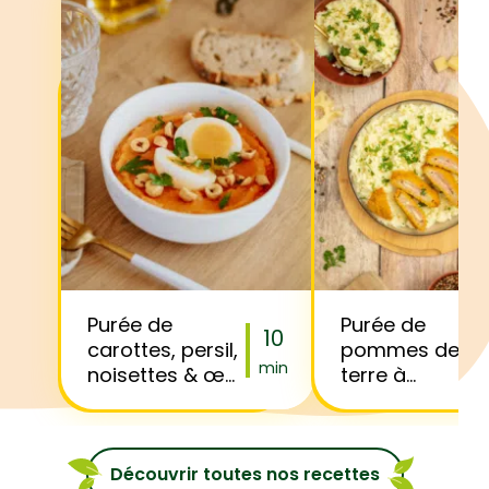
Purée de
Purée de
10
carottes, persil,
pommes de
min
noisettes & œuf
terre à
mollet
l’emmental et
cordon bleu
Découvrir toutes nos recettes