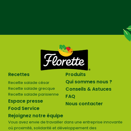
Recettes
Produits
Qui sommes nous ?
Recette salade césar
Recette salade grecque
Conseils & Astuces
Recette salade parisienne
FAQ
Espace presse
Nous contacter
Food Service
Rejoignez notre équipe
Vous avez envie de travailler dans une entreprise innovante
où proximité, solidarité et développement des