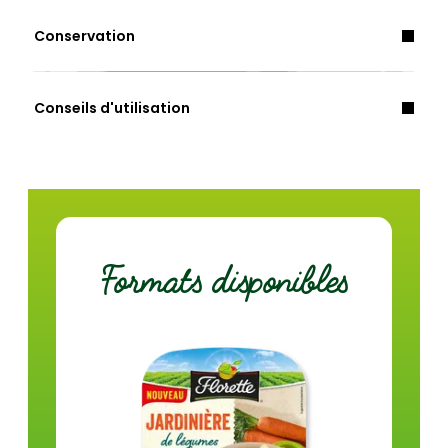
lait
céleri
Conservation
Energie (Kcal)
64
Conseils d'utilisation
Energie (Kj)
268
Au micro-ondes
Matières grasses (g)
1,7
À la casserole
dont acides gras saturés (g)
1,0
Glucides (g)
9,2
Formats disponibles
dont sucres (g)
1,7
Fibres (g)
2,3
Protéines (g)
1,9
Sel (g)
0,6