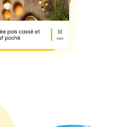
ée pois cassé et
10
uf poché
min