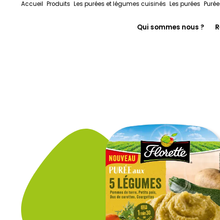
Accueil
Produits
Les purées et légumes cuisinés
Les purées
Purée
Qui sommes nous ?
R
En immersion chez F
Notre histoire
On s’engage pour le
Florette pour les pr