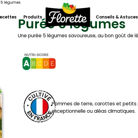
 5 légumes
ecettes
Produits
Conseils & Astuces
Purée 5 légumes
Une purée 5 légumes savoureuse, au bon goût de lé
lorette
Les salades
Les crudités, herbes, sauces et
toppings
 climat
L’apéritif
ofessionnels
Les purées et légumes cuisinés
Les légumes à cuire & box à
cuisiner
Pommes de terre, carottes et petits p
exceptionnelle ou aléas climatiques.
Les soupes et gazpachos
Les fruits