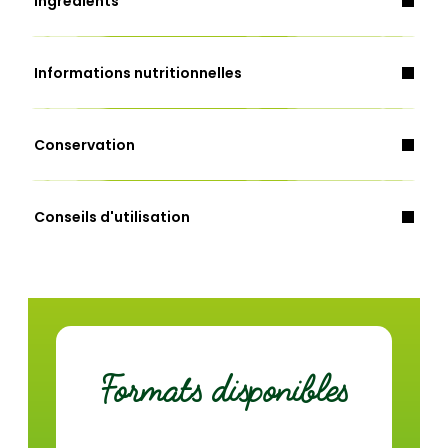
Ingrédients
lait
lait
Informations nutritionnelles
lait, crème, beurre.
Conservation
céleri
Energie (Kcal)
97
Conseils d'utilisation
Energie (Kj)
408
Au micro-ondes
Matières grasses (g)
4,0
À la casserole
dont acides gras saturés (g)
2,7
Glucides (g)
12,0
Formats disponibles
dont sucres (g)
1,9
Fibres (g)
1,2