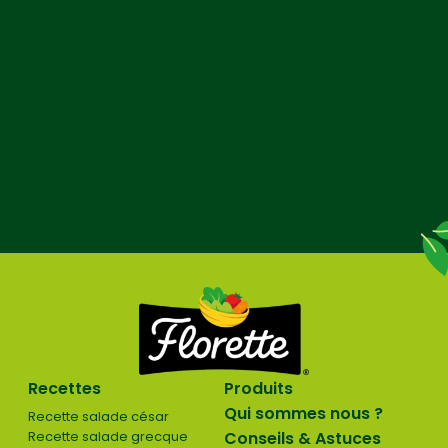
Recettes
Produits
Qui sommes nous ?
Recette salade césar
Recette salade grecque
Conseils & Astuces