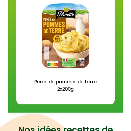
Protéines (g)
2,3
Sel (g)
0,6
Purée de pommes de terre
2x200g
Nos idées recettes de