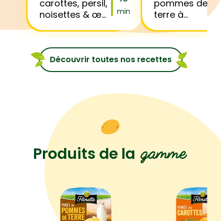
carottes, persil,
pommes de
min
noisettes & œuf
terre à
mollet
l’emmental et
cordon bleu
Découvrir toutes nos recettes
gamme
Produits de la