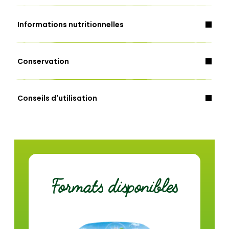
Informations nutritionnelles
lait, crème
céleri
fruits à coques
Conservation
Energie (Kcal)
108
Conseils d'utilisation
Energie (Kj)
454
Au micro-ondes
Matières grasses (g)
4,9
À la casserole
dont acides gras saturés (g)
3,3
Glucides (g)
13,0
Formats disponibles
dont sucres (g)
1,5
Fibres (g)
1,3