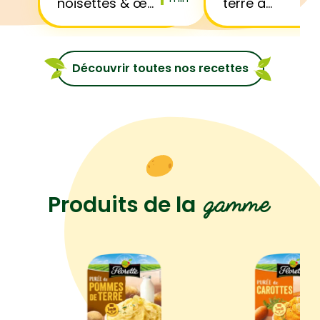
noisettes & œuf
terre à
mollet
l’emmental et
cordon bleu
Découvrir toutes nos recettes
gamme
Produits de la