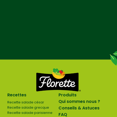
Recettes
Produits
Qui sommes nous ?
Recette salade césar
Recette salade grecque
Conseils & Astuces
Recette salade parisienne
FAQ