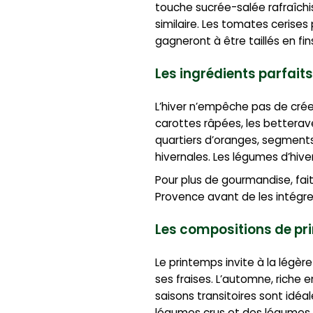
touche sucrée-salée rafraîchi
similaire. Les tomates cerise
gagneront à être taillés en fi
Les ingrédients parfait
L’hiver n’empêche pas de cré
carottes râpées, les betterav
quartiers d’oranges, segmen
hivernales. Les légumes d’hiver
Pour plus de gourmandise, fai
Provence avant de les intégre
Les compositions de pr
Le printemps invite à la légèr
ses fraises. L’automne, riche
saisons transitoires sont idé
légumes crus et des légumes l