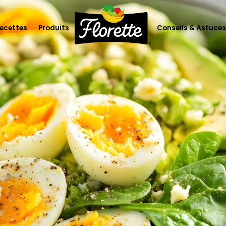
ecettes
Produits
Conseils & Astuces
lorette
Les salades
Les crudités, herbes, sauces et
toppings
 climat
L’apéritif
ofessionnels
Les purées et légumes cuisinés
Les légumes à cuire & box à
cuisiner
Les soupes et gazpachos
Les fruits