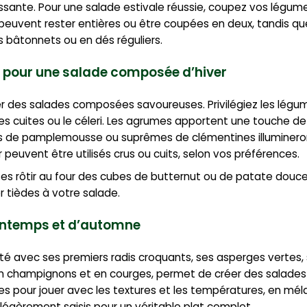
ssante. Pour une salade estivale réussie, coupez vos légum
s peuvent rester entières ou être coupées en deux, tandis q
ns bâtonnets ou en dés réguliers.
s pour une salade composée d’hiver
er des salades composées savoureuses. Privilégiez les lég
es cuites ou le céleri. Les agrumes apportent une touche de
ts de pamplemousse ou suprêmes de clémentines illuminero
 peuvent être utilisés crus ou cuits, selon vos préférences.
tes rôtir au four des cubes de butternut ou de patate douc
r tièdes à votre salade.
intemps et d’automne
eté avec ses premiers radis croquants, ses asperges vertes,
 en champignons et en courges, permet de créer des salades
ales pour jouer avec les textures et les températures, en m
égèrement saisis pour un véritable plat complet.