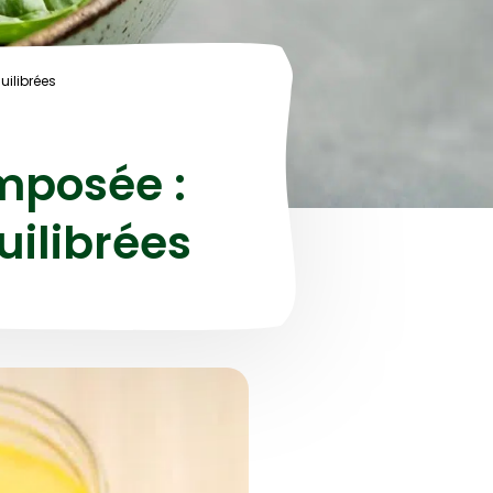
ilibrées
mposée :
uilibrées