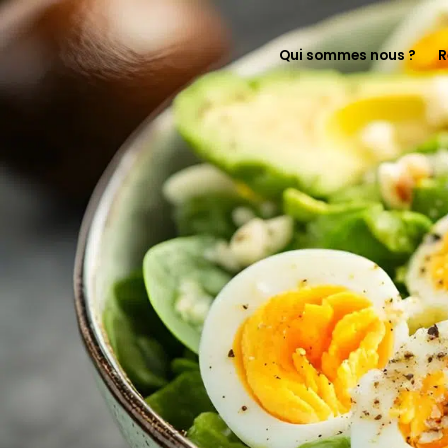
Qui sommes nous ?
R
En immersion chez F
Notre histoire
On s’engage pour le
Florette pour les pr