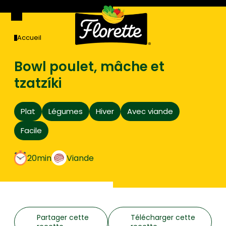
Pas de miniature définie
Accueil
Bowl poulet, mâche et
tzatzíki
Plat
Légumes
Hiver
Avec viande
Facile
20min
Viande
Partager cette
Télécharger cette