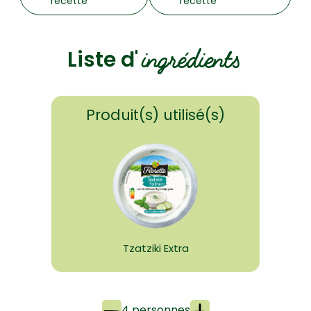
recette
recette
ingrédients
Liste d'
Produit(s) utilisé(s)
Tzatziki Extra
4 personnes