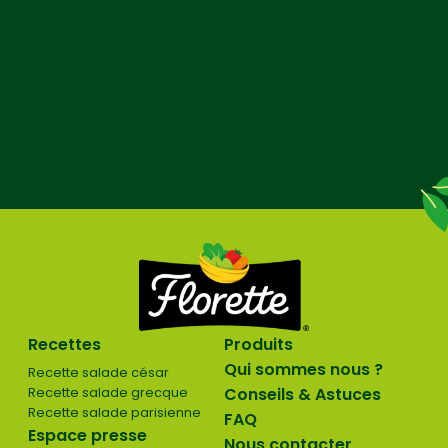
Recettes
Produits
Qui sommes nous ?
Recette salade césar
Recette salade grecque
Conseils & Astuces
Recette salade parisienne
FAQ
Espace presse
Nous contacter