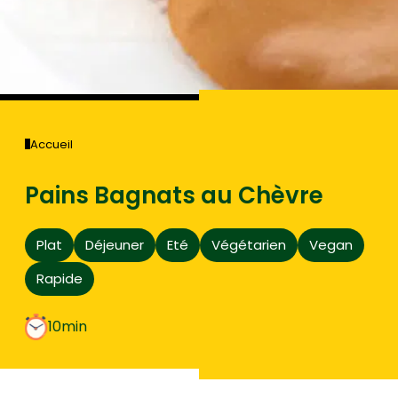
Accueil
Pains Bagnats au Chèvre
Plat
Déjeuner
Eté
Végétarien
Vegan
Rapide
10min