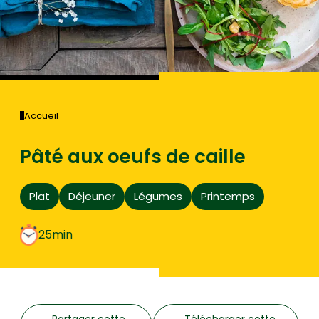
Accueil
Pâté aux oeufs de caille
Plat
Déjeuner
Légumes
Printemps
25min
Partager cette
Télécharger cette