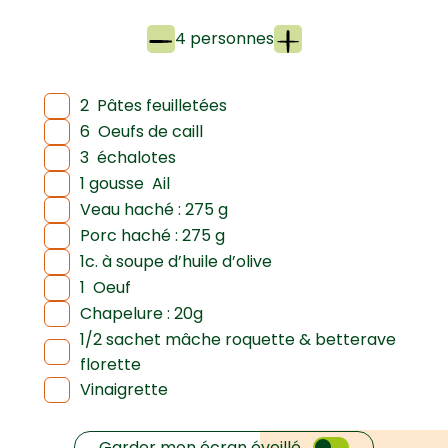
4 personnes
2
Pâtes feuilletées
6
Oeufs de caill
3
échalotes
1 gousse
Ail
Veau haché : 275 g
Porc haché : 275 g
1c. à soupe d’huile d’olive
1
Oeuf
Chapelure : 20g
1/2 sachet mâche roquette & betterave
florette
Vinaigrette
Garder mon écran éveillé