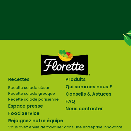
Recettes
Produits
Qui sommes nous ?
Recette salade césar
Recette salade grecque
Conseils & Astuces
Recette salade parisienne
FAQ
Espace presse
Nous contacter
Food Service
Rejoignez notre équipe
Vous avez envie de travailler dans une entreprise innovante