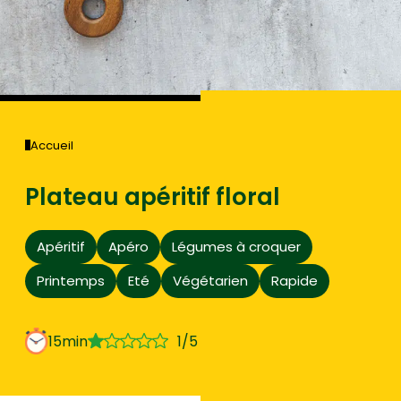
Accueil
Plateau apéritif floral
Apéritif
Apéro
Légumes à croquer
Printemps
Eté
Végétarien
Rapide
15min
1/5