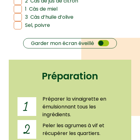
2
Càs de jus de citron
1
Càs de miel
3
Càs d’huile d’olive
Sel, poivre
Garder mon écran éveillé
Préparation
Préparer la vinaigrette en
1
émulsionnant tous les
ingrédients.
Peler les agrumes à vif et
2
récupérer les quartiers.