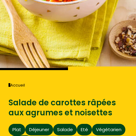
Accueil
Salade de carottes râpées
aux agrumes et noisettes
Plat
Déjeuner
Salade
Eté
Végétarien