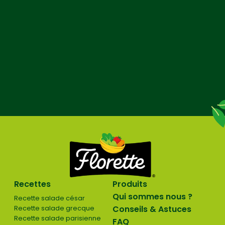
Recettes
Produits
Qui sommes nous ?
Recette salade césar
Recette salade grecque
Conseils & Astuces
Recette salade parisienne
FAQ