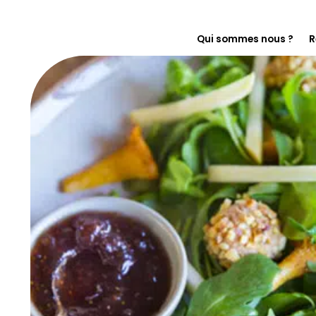
Qui sommes nous ?
R
En immersion chez F
Notre histoire
On s’engage pour le
Florette pour les pr