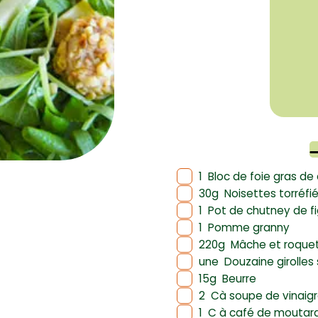
1
Bloc de foie gras de
30g
Noisettes torréf
1
Pot de chutney de f
1
Pomme granny
220g
Mâche et roquet
une
Douzaine girolles
15g
Beurre
2
Cà soupe de vinaigr
1
C à café de moutar