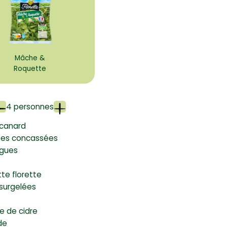
Mâche &
Roquette
4 personnes
 canard
iées concassées
igues
te florette
 surgelées
e de cidre
de