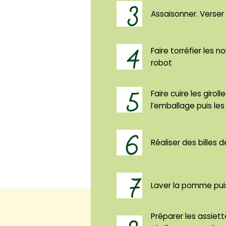
3
Assaisonner. Verser 
4
Faire torréfier les 
robot
5
Faire cuire les giro
l’emballage puis les
6
Réaliser des billes d
7
Laver la pomme pui
Préparer les assiet