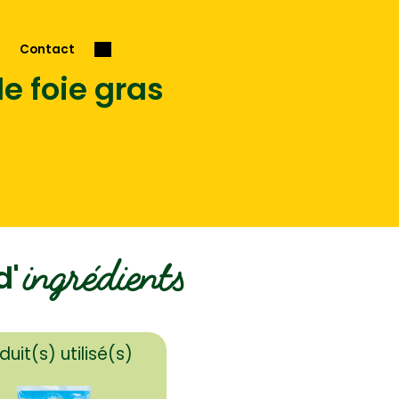
Contact
de foie gras
ingrédients
d'
duit(s) utilisé(s)