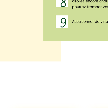
8
girolles encore chau
pourrez tremper vos 
9
Assaisonner de vina