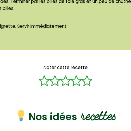
des. Terminer par les billes de foie gras et un peu de chutn
billes.
igrette. Servir immédiatement
Noter cette recette
recettes
Nos idées