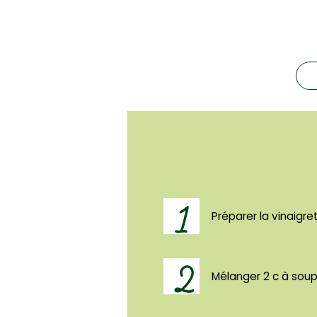
1
Préparer la vinaigre
2
Mélanger 2 c à soup