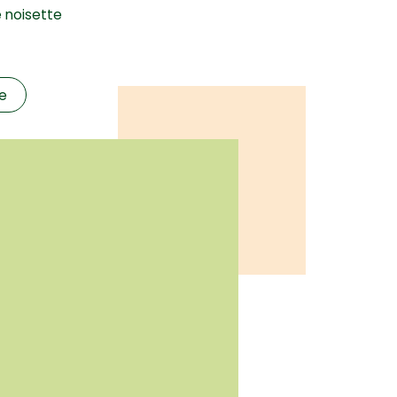
e noisette
te