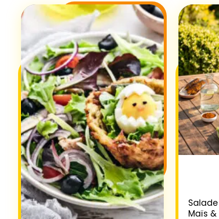
Salade 
Maïs &