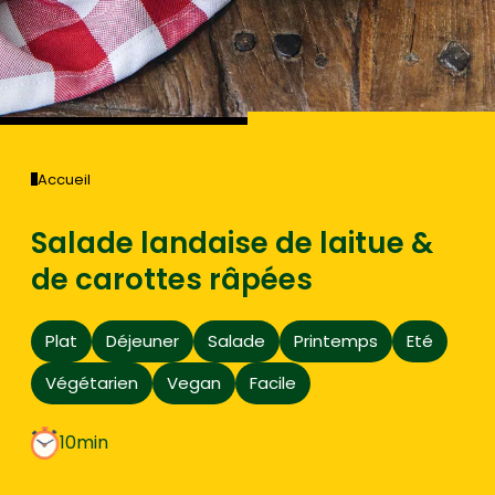
Accueil
Salade landaise de laitue &
de carottes râpées
Plat
Déjeuner
Salade
Printemps
Eté
Végétarien
Vegan
Facile
10min