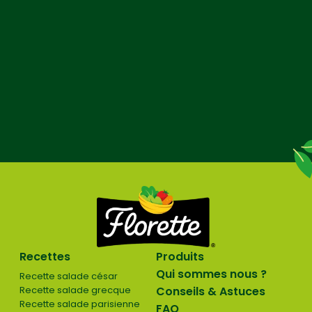
Recettes
Produits
Qui sommes nous ?
Recette salade césar
Recette salade grecque
Conseils & Astuces
Recette salade parisienne
FAQ