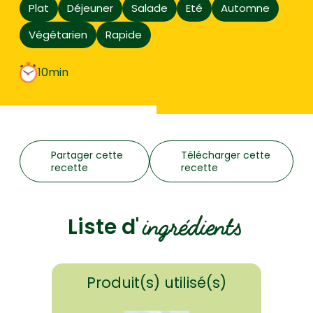
Plat
Déjeuner
Salade
Eté
Automne
Végétarien
Rapide
10min
Partager cette
Télécharger cette
recette
recette
ingrédients
Liste d'
Produit(s) utilisé(s)