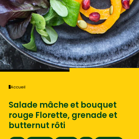
Accueil
Salade mâche et bouquet
rouge Florette, grenade et
butternut rôti