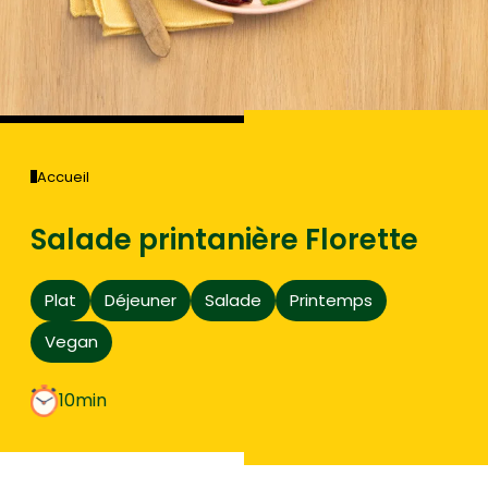
Accueil
Salade printanière Florette
Plat
Déjeuner
Salade
Printemps
Vegan
10min