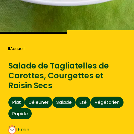
Accueil
Salade de Tagliatelles de
Carottes, Courgettes et
Raisin Secs
Plat
Déjeuner
Salade
Eté
Végétarien
Rapide
15min