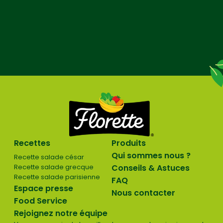
Recettes
Produits
Qui sommes nous ?
Recette salade césar
Recette salade grecque
Conseils & Astuces
Recette salade parisienne
FAQ
Espace presse
Nous contacter
Food Service
Rejoignez notre équipe