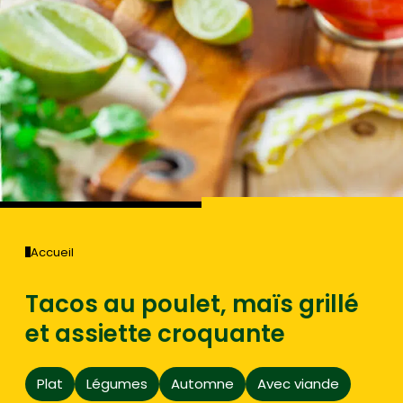
Accueil
Tacos au poulet, maïs grillé
et assiette croquante
Plat
Légumes
Automne
Avec viande