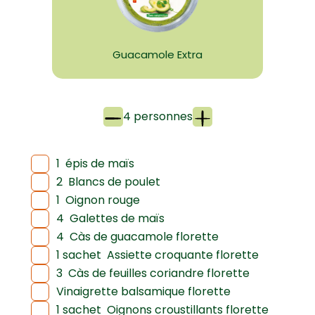
Guacamole Extra
4 personnes
1
épis de maïs
2
Blancs de poulet
1
Oignon rouge
4
Galettes de maïs
4
Càs de guacamole florette
1 sachet
Assiette croquante florette
3
Càs de feuilles coriandre florette
Vinaigrette balsamique florette
1 sachet
Oignons croustillants florette