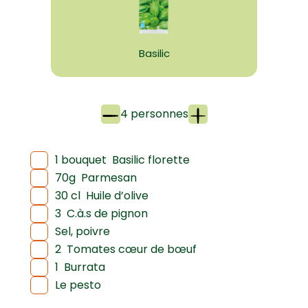
Basilic
4 personnes
1 bouquet
Basilic florette
70g
Parmesan
30 cl
Huile d’olive
3
C.à.s de pignon
Sel, poivre
2
Tomates cœur de bœuf
1
Burrata
Le pesto