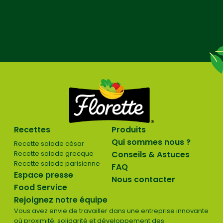
Recettes
Produits
Qui sommes nous ?
Recette salade césar
Recette salade grecque
Conseils & Astuces
Recette salade parisienne
FAQ
Espace presse
Nous contacter
Food Service
Rejoignez notre équipe
Vous avez envie de travailler dans une entreprise innovante
où proximité, solidarité et développement des