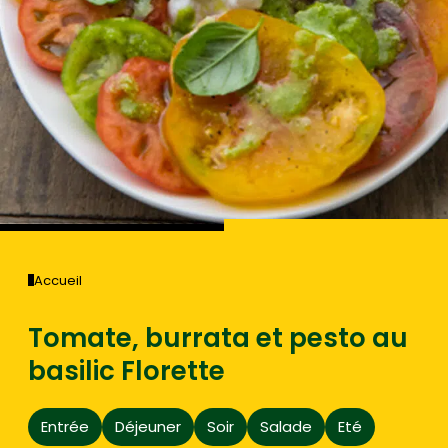
Accueil
Tomate, burrata et pesto au
basilic Florette
Entrée
Déjeuner
Soir
Salade
Eté