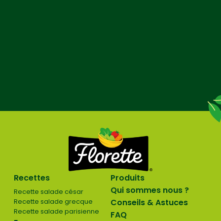
Recettes
Produits
Qui sommes nous ?
Recette salade césar
Recette salade grecque
Conseils & Astuces
Recette salade parisienne
FAQ