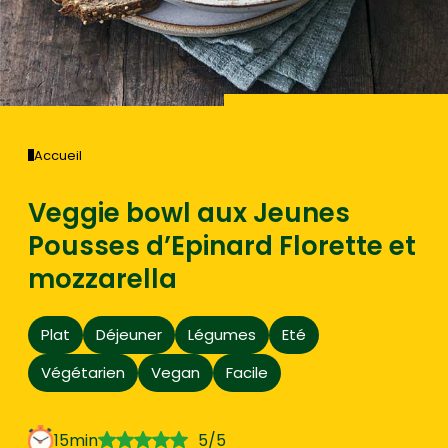
Accueil
Veggie bowl aux Jeunes
Pousses d’Epinard Florette et
mozzarella
Plat
Déjeuner
Légumes
Eté
Végétarien
Vegan
Facile
15min
5/5