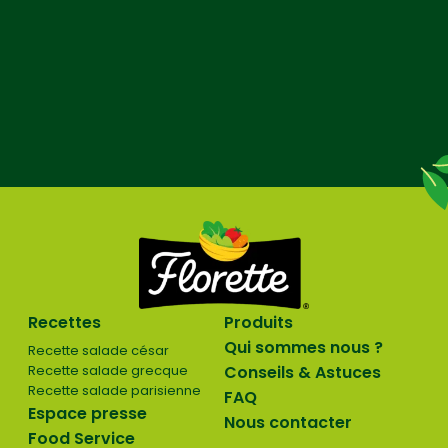
Recettes
Produits
Qui sommes nous ?
Recette salade césar
Recette salade grecque
Conseils & Astuces
Recette salade parisienne
FAQ
Espace presse
Nous contacter
Food Service