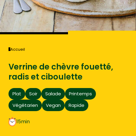
Accueil
Verrine de chèvre fouetté,
radis et ciboulette
Plat
Soir
Salade
Printemps
Végétarien
Vegan
Rapide
15min