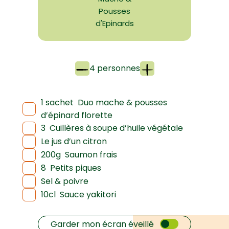
Pousses
d'Epinards
4 personnes
1 sachet
Duo mache & pousses
d’épinard florette
3
Cuillères à soupe d’huile végétale
Le jus d’un citron
200g
Saumon frais
8
Petits piques
Sel & poivre
10cl
Sauce yakitori
Garder mon écran éveillé