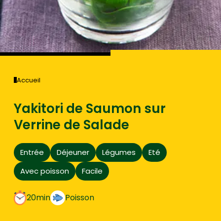
Accueil
Yakitori de Saumon sur
Verrine de Salade
Entrée
Déjeuner
Légumes
Eté
Avec poisson
Facile
20min
Poisson