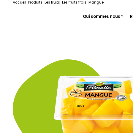
Accueil
Produits
Les fruits
Les fruits frais
Mangue
Qui sommes nous ?
R
En immersion chez F
Notre histoire
On s’engage pour le
Florette pour les pr