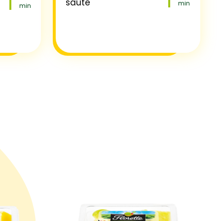
sauté
min
min