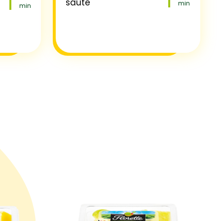
sauté
min
min