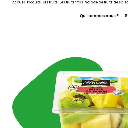
Accueil
Produits
Les fruits
Les fruits frais
Salade de fruits de sais
Qui sommes nous ?
R
En immersion chez F
Notre histoire
On s’engage pour le
Florette pour les pr