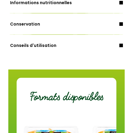
Informations nutritionnelles
Conservation
Energie (Kcal)
40
Conseils d'utilisation
Energie (Kj)
169
Matières grasses (g)
0,3
dont acides gras saturés (g)
0,1
Glucides (g)
7,5
Formats disponibles
dont sucres (g)
5,6
Fibres (g)
1,9
Protéines (g)
0,9