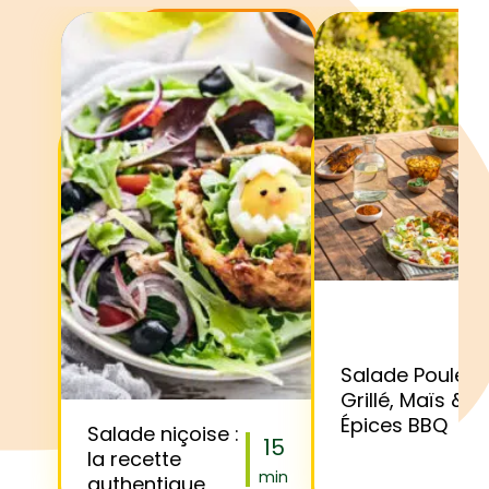
Salade Poulet
Grillé, Maïs &
Épices BBQ
Salade niçoise :
15
la recette
min
authentique