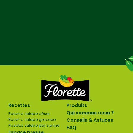
Recettes
Produits
Qui sommes nous ?
Recette salade césar
Recette salade grecque
Conseils & Astuces
Recette salade parisienne
FAQ
Espace presse