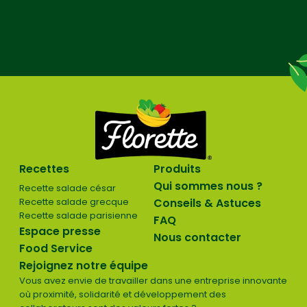
Recettes
Produits
Qui sommes nous ?
Recette salade césar
Recette salade grecque
Conseils & Astuces
Recette salade parisienne
FAQ
Espace presse
Nous contacter
Food Service
Rejoignez notre équipe
Vous avez envie de travailler dans une entreprise innovante
où proximité, solidarité et développement des