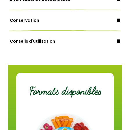
Moutarde, oeuf.
Céleri.
Conservation
Energie (Kcal)
246
Conseils d'utilisation
Energie (Kj)
598
Matières grasses (g)
4,2
dont acides gras saturés (g)
0,4
Glucides (g)
3,6
Formats disponibles
dont sucres (g)
2,3
Fibres (g)
1,6
Protéines (g)
0,9