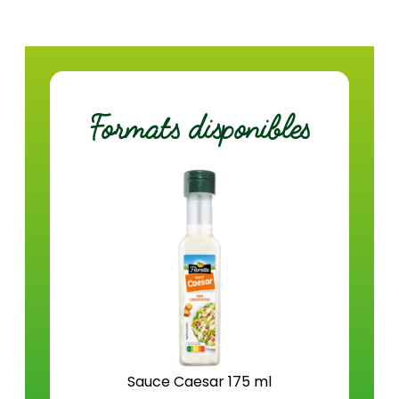
Matières grasses (g)
33,0
dont acides gras saturés (g)
3,1
Glucides (g)
2,9
Formats disponibles
dont sucres (g)
0,4
Fibres (g)
0,3
Protéines (g)
1,2
Sel (g)
1,6
Sauce Caesar 175 ml