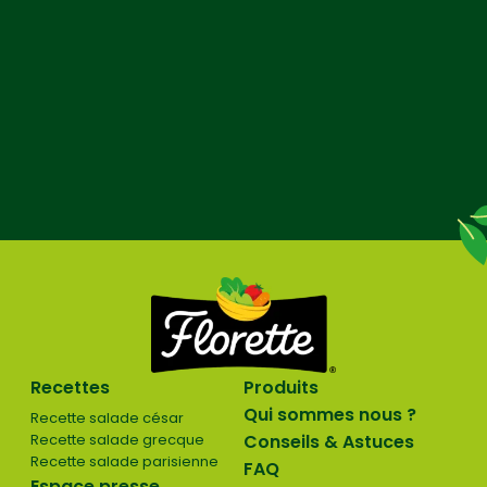
Recettes
Produits
Qui sommes nous ?
Recette salade césar
Recette salade grecque
Conseils & Astuces
Recette salade parisienne
FAQ
Espace presse