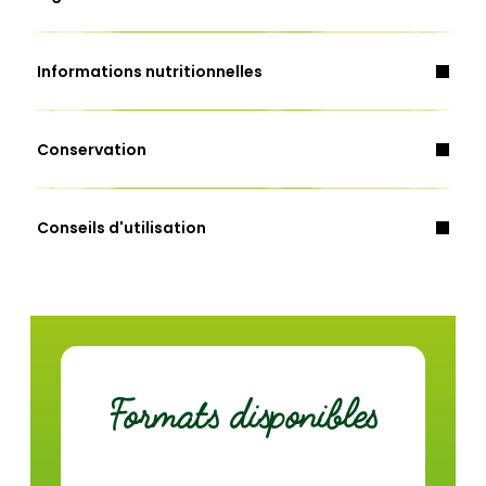
Informations nutritionnelles
lait
céleri
gluten
Conservation
Energie (Kcal)
36
Conseils d'utilisation
Energie (Kj)
150
Matières grasses (g)
1,3
dont acides gras saturés (g)
0,9
Glucides (g)
4,8
Formats disponibles
dont sucres (g)
1,6
Fibres (g)
1,3