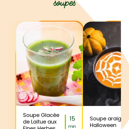
soupes
Soupe Glacée
15
Soupe araigné
de Laitue aux
Halloween
min
Fines Herbes