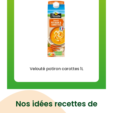
Protéines (g)
0,6
Sel (g)
0,6
Velouté potiron carottes 1L
Nos idées recettes de