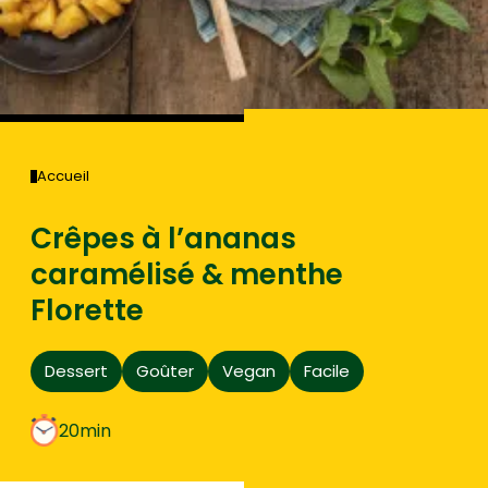
Accueil
Crêpes à l’ananas
caramélisé & menthe
Florette
Dessert
Goûter
Vegan
Facile
20min