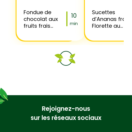
Fondue de
Sucettes
10
chocolat aux
d’Ananas frais
min
fruits frais
Florette au
Florette
chocolat,
noisettes et
copeaux de
noix de coco
Rejoignez-nous
sur les réseaux sociaux