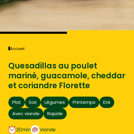
Accueil
Quesadillas au poulet
mariné, guacamole, cheddar
et coriandre Florette
Plat
Soir
Légumes
Printemps
Eté
Avec viande
Rapide
20min
Viande