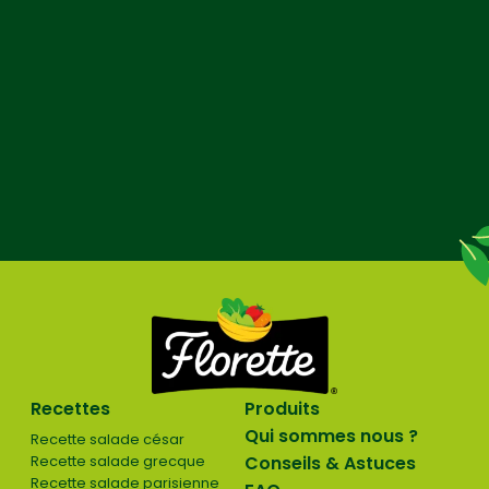
Recettes
Produits
Qui sommes nous ?
Recette salade césar
Recette salade grecque
Conseils & Astuces
Recette salade parisienne