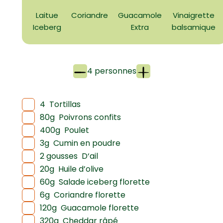
Laitue
Coriandre
Guacamole
Vinaigrette
Iceberg
Extra
balsamique
4 personnes
4
Tortillas
80g
Poivrons confits
400g
Poulet
3g
Cumin en poudre
2 gousses
D‘ail
20g
Huile d’olive
60g
Salade iceberg florette
6g
Coriandre florette
120g
Guacamole florette
320g
Cheddar râpé