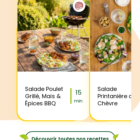
Salade Poulet
Salade
15
Grillé, Maïs &
Printanière au
min
Épices BBQ
Chèvre
Découvrir toutes nos recettes