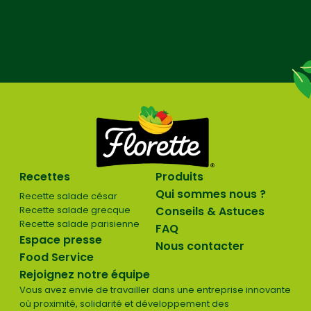
Recettes
Produits
Qui sommes nous ?
Recette salade césar
Recette salade grecque
Conseils & Astuces
Recette salade parisienne
FAQ
Espace presse
Nous contacter
Food Service
Rejoignez notre équipe
Vous avez envie de travailler dans une entreprise innovante
où proximité, solidarité et développement des