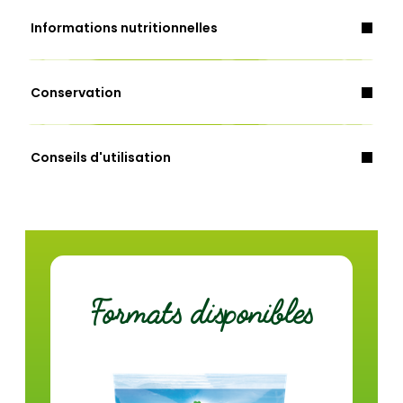
Informations nutritionnelles
Céleri.
Conservation
Energie (Kcal)
14
Conseils d'utilisation
Energie (Kj)
60
Matières grasses (g)
0,1
dont acides gras saturés (g)
<0,1
Glucides (g)
1,9
Formats disponibles
dont sucres (g)
1,9
Fibres (g)
1,6
Protéines (g)
0,7