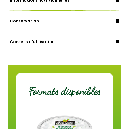
Informations nutritionnelles
Conservation
Lait, œuf, moutarde
Energie (Kcal)
311
Conseils d'utilisation
Energie (Kj)
1283
Matières grasses (g)
31
dont acides gras saturés (g)
2,6
Glucides (g)
6,4
Formats disponibles
dont sucres (g)
3,7
Fibres (g)
0,4
Protéines (g)
1,6