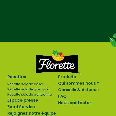
Recettes
Produits
Qui sommes nous ?
Recette salade césar
Recette salade grecque
Conseils & Astuces
Recette salade parisienne
FAQ
Espace presse
Nous contacter
Food Service
Rejoignez notre équipe