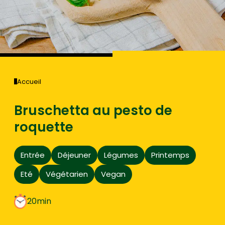
Accueil
Bruschetta au pesto de
roquette
Entrée
Déjeuner
Légumes
Printemps
Eté
Végétarien
Vegan
20min