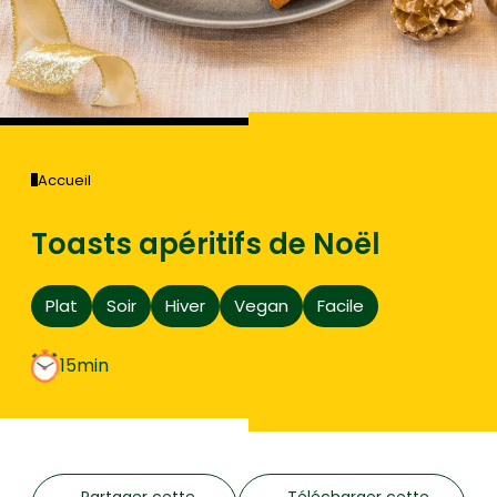
Accueil
Toasts apéritifs de Noël
Plat
Soir
Hiver
Vegan
Facile
15min
Partager cette
Télécharger cette