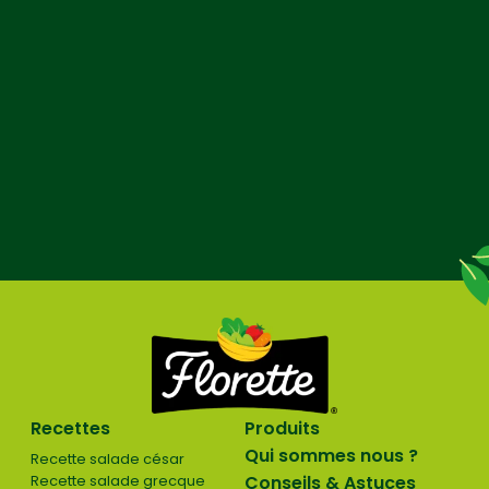
Recettes
Produits
Qui sommes nous ?
Recette salade césar
Recette salade grecque
Conseils & Astuces