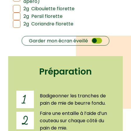
apéro)
2g
Ciboulette florette
2g
Persil florette
2g
Coriandre florette
Garder mon écran éveillé
Préparation
Badigeonner les tranches de
1
pain de mie de beurre fondu.
Faire une entaille à l’aide d’un
2
couteau sur chaque côté du
pain de mie.