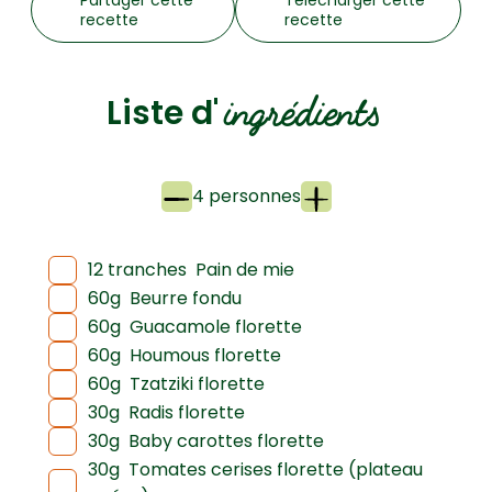
recette
recette
ingrédients
Liste d'
4 personnes
12 tranches
Pain de mie
60g
Beurre fondu
60g
Guacamole florette
60g
Houmous florette
60g
Tzatziki florette
30g
Radis florette
30g
Baby carottes florette
30g
Tomates cerises florette (plateau